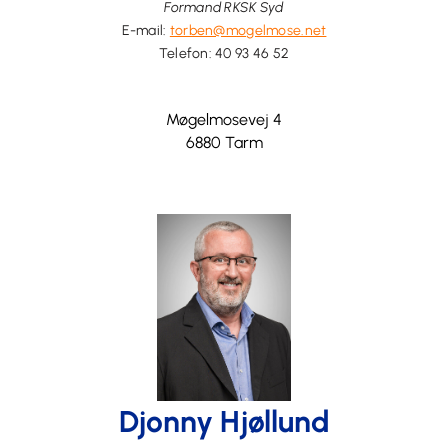
Formand RKSK Syd
E-mail:
torben@mogelmose.net
Telefon:
40 93 46 52
Møgelmosevej 4
6880 Tarm
Djonny Hjøllund